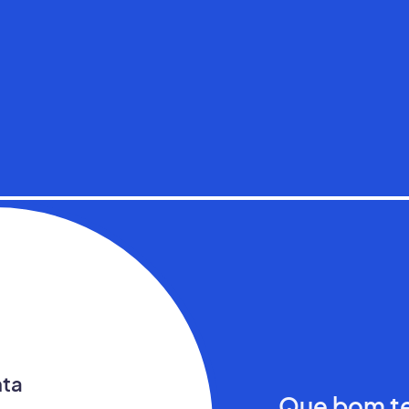
nta
Que bom te